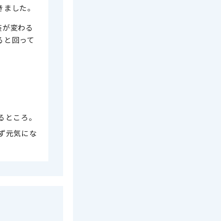
きました。
装が変わる
ると回って
るところ。
ず元気にな