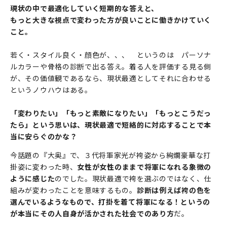
現状の中で最適化していく短期的な答えと、
もっと大きな視点で変わった方が良いことに働きかけていく
こと。
若く・スタイル良く・顔色が、、、 というのは パーソナ
ルカラーや骨格の診断で出る答え。着る人を評価する見る側
が、その価値観であるなら、現状最適としてそれに合わせる
というノウハウはある。
「変わりたい」「もっと素敵になりたい」「もっとこうだっ
たら」という思いは、現状最適で短絡的に対応することで本
当に安らぐのかな？
今話題の『大奥』で、３代将軍家光が袴姿から絢爛豪華な打
掛姿に変わった時、
女性が女性のままで将軍になれる象徴の
ように感じた
のでした。現状最適で袴を選ぶのではなく、仕
組みが変わったことを意味するもの。
診断は例えば袴の色を
選んでいるようなもので、打掛を着て将軍になる！というの
が本当にその人自身が活かされた社会でのあり方
だ。