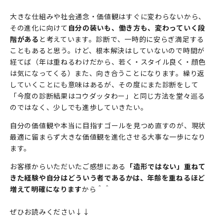
大きな仕組みや社会通念・価値観はすぐに変わらないから、
その進化に向けて
自分の装いも、働き方も、変わっていく段
階がある
と考えています。診断で、一時的に安らぎ満足する
こともあると思う。けど、根本解決はしていないので時間が
経てば（年は重ねるわけだから、若く・スタイル良く・顔色
は気になってくる）また、向き合うことになります。繰り返
していくことにも意味はあるが、その度にまた診断をして
「今度の診断結果はコウダッタわー」と同じ方法を堂々巡る
のではなく、少しでも進歩していきたい。
自分の価値観や本当に目指すゴールを見つめ直すのが、現状
最適に留まらず大きな価値観を進化させる大事な一歩になり
ます。
お客様からいただいたご感想にある
「造形ではない」重ねて
きた経験や自分はどういう者であるかは、
年齢を重ねるほど
増えて明確になります
から＾＾
ぜひお読みください↓↓