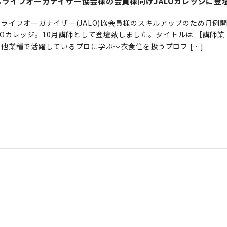
本ライフオーガナイザー協会様の会員様向けJALOカレッジに登
本ライフオーガナイザー(JALO)協会員様のスキルアップのため月例
LOカレッジ。10月講師として登壇致しました。タイトルは 【講師
】他業種で活躍しているプロに学ぶ〜衣食住を扱うプロフ […]