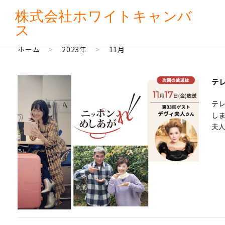
株式会社
ホワイトキャンバ
ス
ホーム
>
2023年
>
11月
テ
テ
し
夫人