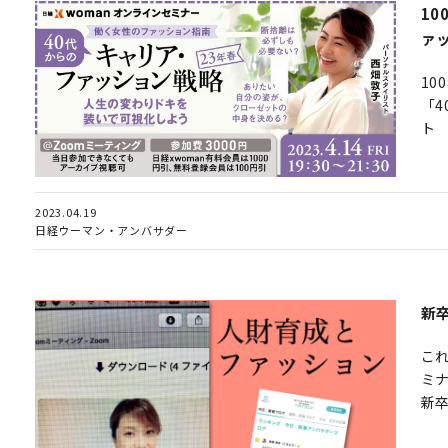
1
ァ
1
「
ト
2023.04.19
日経ウーマン・アンバサダー
新
こ
ミ
新