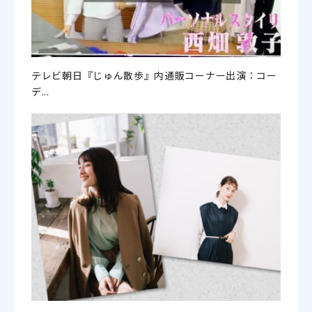
テレビ朝日『じゅん散歩』内通販コーナー出演：コー
デ...