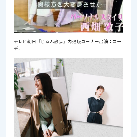
テレビ朝日『じゅん散歩』内通販コーナー出演：コー
デ...