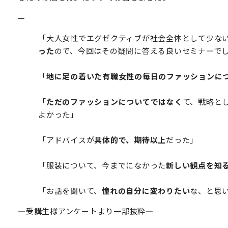
—
「大人女性でエグゼクティブが社会全体として少な
った
ので、今回はその疑問に答える良いセミナーで
「
地に足の着いた有職女性の毎日のファッションに
「
ただのファッションについてではなく
て、戦略と
よかった」
「アドバイスが
具体的で、期待以上
だった」
「服装について、今までになかった
新しい観点を知
「お話を聞いて、
憧れの自分に変わりたい
な、と思
—受講生様アンケートより一部抜粋—