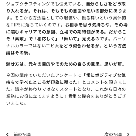
ジョブクラフティングでも伝えている、
自分らしさをどう取
り入れるか。それは、そもそもの意図や思いの部分にあり
ま
す。そこから方法論としての服装や、振る舞いという具体的
なTIPSに落ちていくのです。
お相手を思う気持ちや、その場
に臨むキャリアでの意図、立場での期待値がある。だからこ
そ「素敵」で「相応しく」「輝いて」見える
のです。パーソ
ナルカラーではないエビ茶を
どう似合わせるか、という方法
論はその後
。
魅せ方は、元々の目的やそのための自らの意思、思いが肝。
今回の講座でいただいたアンケートに「
常にポジティブな気
持ちで学べたところが印象に残った
」とコメントを頂きまし
た。講座が終わりではなくスタートとなり、これから日々の
業務にお役に立てますように！貴重な機会をありがとうござ
いました。
前の記事
次の記事